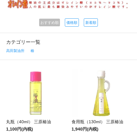
おすすめ順
価格順
新着順
カテゴリー一覧
高田製油所
椿
丸瓶（40ml） 三原椿油
食用瓶（130ml） 三原椿油
1,100円(内税)
1,940円(内税)