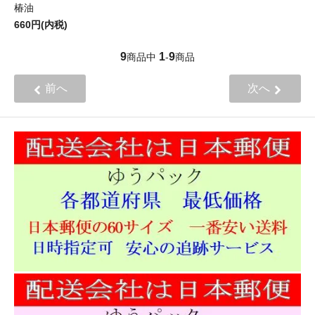
椿油
660円(内税)
9
1
9
商品中
-
商品
前へ
次へ