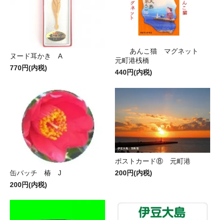
あんこ猫 マグネット
ヌード耳かき A
元町港桟橋
770円(内税)
440円(内税)
ポストカード⑧ 元町港
缶バッチ 椿 J
200円(内税)
200円(内税)