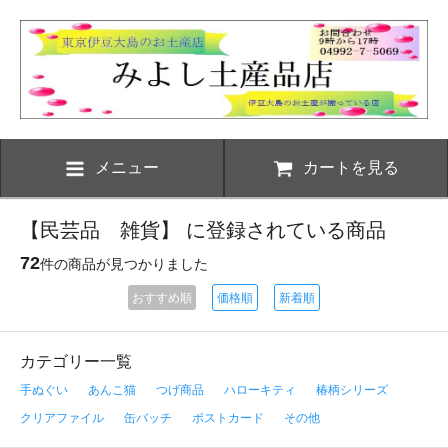
メニュー
カートを見る
【民芸品 雑貨】 に登録されている商品
72
件の商品が見つかりました
おすすめ順
価格順
新着順
カテゴリー一覧
手ぬぐい
あんこ猫
つげ商品
ハローキティ
椿柄シリーズ
クリアファイル
缶バッチ
ポストカード
その他