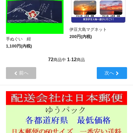
伊豆大島マグネット
200円(内税)
手ぬぐい 紺
1,100円(内税)
72
1
12
商品中
-
商品
前へ
次へ