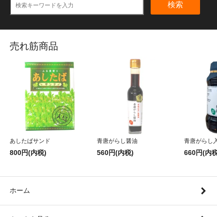
検索
売れ筋商品
あしたばサンド
青唐がらし醤油
青唐がらし
800円(内税)
560円(内税)
660円(内税
ホーム