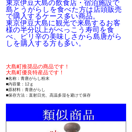
東京伊豆大島の飲食店・宿泊施設で
島とうがらしを食べた方は店頭販売
で購入するケース多い商品。
東京伊豆大島に観光で来島するお客
様の半分以上がべっこう寿司を食
べ、ピリ辛の美味しさから島唐がら
しを購入する方も多い。
大島町推奨品の商品です！
大島町優良特産品です！
■名称：青唐がらし粉末
■内容量：12ｇ
■原材料：青唐がらし
■保存方法：直射日光、高温多湿を避けて保存